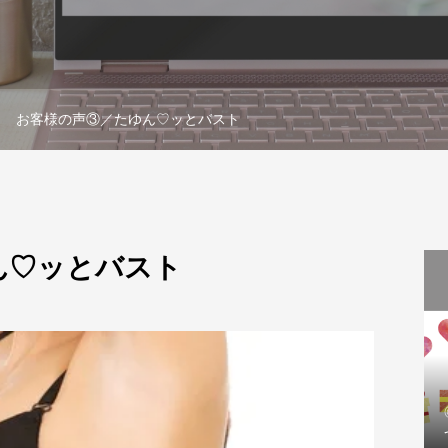
お客様の声③／たゆん♡ッとバスト
ん♡ッとバスト